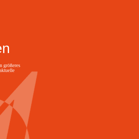
en
n größeres
aktuelle